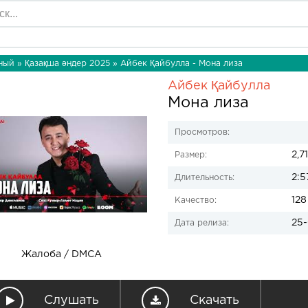
ный
»
Қазақша әндер 2025
» Айбек Қайбулла - Мона лиза
Айбек Қайбулла
Мона лиза
Просмотров:
2,7
Размер:
2:5
Длительность:
128
Качество:
25-
Дата релиза:
Жалоба / DMCA
Слушать
Скачать