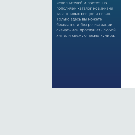
исполнителей и постоянно
пополняем каталог новинками
талантливых певцов и певиц.
Только здесь вы можете
бесплатно и без регистрации
скачать или прослушать любой
хит или свежую песню кумира.
По