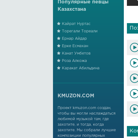
Популярные певцы
Казахстана
Кайрат Нуртас
По
Торегали Тореали
Ернар Айдар
Ерке Есмахан
Канат Умбетов
Роза Алкожа
Каракат Абильдина
KMUZON.COM
Проект kmuzon.com создан,
чтобы вы могли наслаждаться
любимой музыкой там, где
захотите, и тогда, когда
захотите. Мы собрали лучшие
Ко
композиции популярных