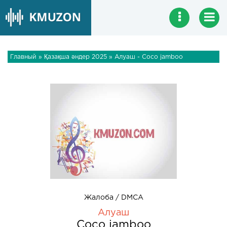
Главный
»
Қазақша әндер 2025
» Алуаш - Coco jamboo
Жалоба / DMCA
Алуаш
Coco jamboo