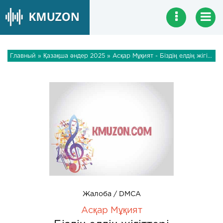
Главный
»
Қазақша әндер 2025
» Асқар Мұқият - Біздің елдің жігіттері
Жалоба / DMCA
Асқар Мұқият