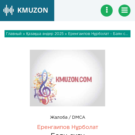
Главный
»
Қазақша әндер 2025
» Еренгаипов Нұрболат - Баян сұлу
Жалоба / DMCA
Еренгаипов Нұрболат