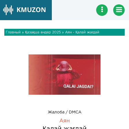
Главный
»
Қазақша әндер 2025
» Аян - Қалай жағдай
Жалоба / DMCA
Аян