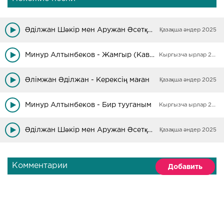
Әділжан Шәкір мен Аружан Әсетқызы - Жайна-Жайна
Қазақша әндер 2025
Минур Алтынбеков - Жамгыр (Кавер)
Кыргызча ырлар 2025
Әлімжан Әділжан - Керексің маған
Қазақша әндер 2025
Минур Алтынбеков - Бир тууганым
Кыргызча ырлар 2025
Әділжан Шәкір мен Аружан Әсетқызы - Әтірің
Қазақша әндер 2025
Комментарии
Добавить