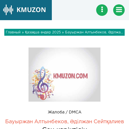
Главный
»
Қазақша әндер 2025
» Бауыржан Алтынбеков, Әділжан Сейтқалиев - Сен көріктісін
Жалоба / DMCA
Бауыржан Алтынбеков, Әділжан Сейтқалиев