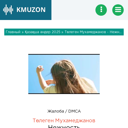
Главный
»
Қазақша әндер 2025
» Төлеген Мухамеджанов - Нежность
Жалоба / DMCA
Төлеген Мухамеджанов