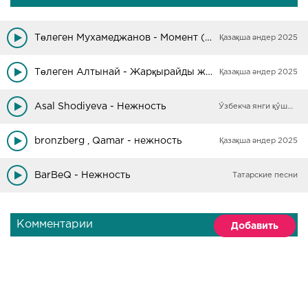
Төлеген Мухамеджанов - Момент (Пианино)
Қазақша әндер 2025
Төлеген Алтынай - Жарқырайды жұлдызым
Қазақша әндер 2025
Asal Shodiyeva - Нежность
Ўзбекча янги қўшиқлар
bronzberg , Qamar - нежность
Қазақша әндер 2025
BarBeQ - Нежность
Татарские песни
Комментарии
Добавить