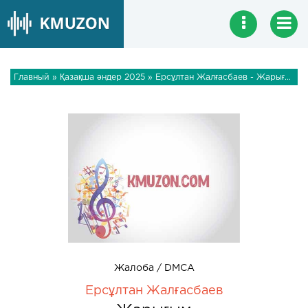
Главный
»
Қазақша әндер 2025
» Ерсұлтан Жалғасбаев - Жарығым
Жалоба / DMCA
Ерсұлтан Жалғасбаев