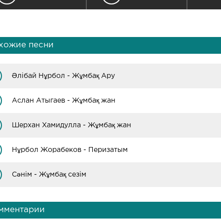
хожие песни
Әлібай Нұрбол - Жұмбақ Ару
Аслан Атыгаев - Жұмбақ жан
Шерхан Хамидулла - Жұмбақ жан
Нұрбол Жорабеков - Перизатым
Сәнім - Жұмбақ сезім
мментарии