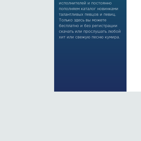
исполнителей и постоянно
пополняем каталог новинками
талантливых певцов и певиц.
Только здесь вы можете
бесплатно и без регистрации
скачать или прослушать любой
хит или свежую песню кумира.
По