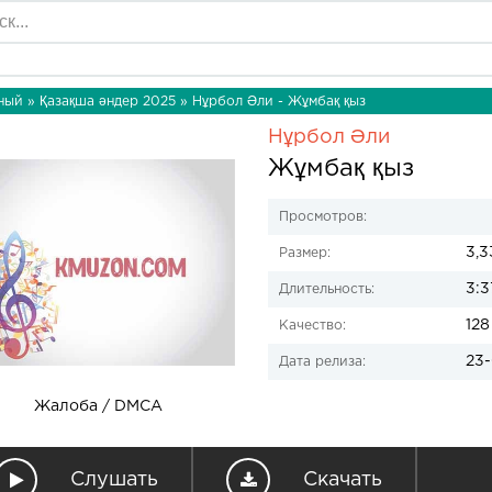
ный
»
Қазақша әндер 2025
» Нұрбол Әли - Жұмбақ қыз
Нұрбол Әли
Жұмбақ қыз
Просмотров:
3,3
Размер:
3:3
Длительность:
128
Качество:
23-
Дата релиза:
Жалоба / DMCA
Слушать
Скачать