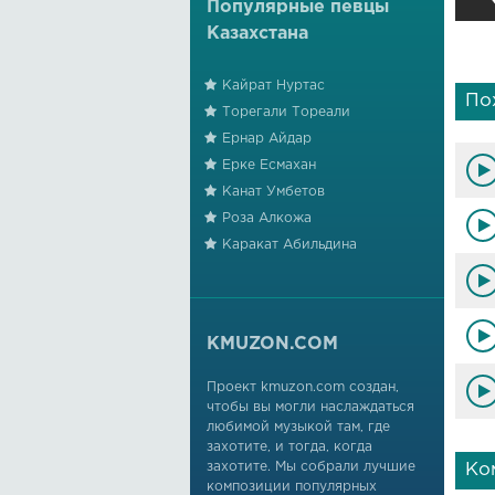
Популярные певцы
Казахстана
Кайрат Нуртас
По
Торегали Тореали
Ернар Айдар
Ерке Есмахан
Канат Умбетов
Роза Алкожа
Каракат Абильдина
KMUZON.COM
Проект kmuzon.com создан,
чтобы вы могли наслаждаться
любимой музыкой там, где
захотите, и тогда, когда
захотите. Мы собрали лучшие
Ко
композиции популярных