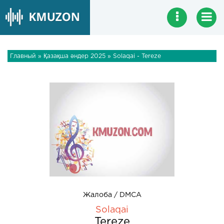
Главный
»
Қазақша әндер 2025
» Solaqai - Tereze
Жалоба / DMCA
Solaqai
Tereze