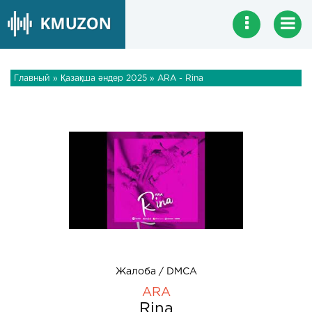
Главный
»
Қазақша әндер 2025
» ARA - Rina
Жалоба / DMCA
ARA
Rina