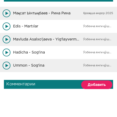
Мақсат Ынтықбаев - Рина Рина
Қазақша әндер 2025
Edis - Martılar
Ўзбекча янги қўшиқлар
Mavluda Asalxo'jaeva - Yig'layverma yurak
Ўзбекча янги қўшиқлар
Hadicha - Sog'ina
Ўзбекча янги қўшиқлар
Ummon - Sog'ina
Ўзбекча янги қўшиқлар
Комментарии
Добавить