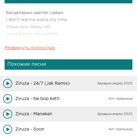
Басқаларын көрген сайын
I don’t wanna waste my time
Оның көзі терең сай
Ішіне батып мен құлайм
Развернуть полностью
Похожие песни
Ziruza - 24/7 (Jak Remix)
Қазақша әндер 2025
Ziruza - Ne bop ketti
Хит премьера
Ziruza - Maneken
Қазақша әндер 2025
Ziruza - Soon
Хит премьера