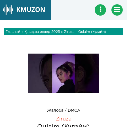
Главный
»
Қазақша әндер 2025
» Ziruza - Qulaim (Құлайм)
Жалоба / DMCA
Ziruza