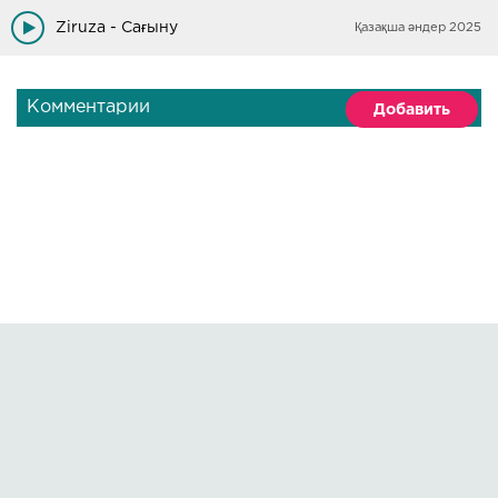
Ziruza - Сағыну
Қазақша әндер 2025
Комментарии
Добавить
Правообладателям
О сайте
По всем вопросам пишите на:
kmuzoncom@mail.ru