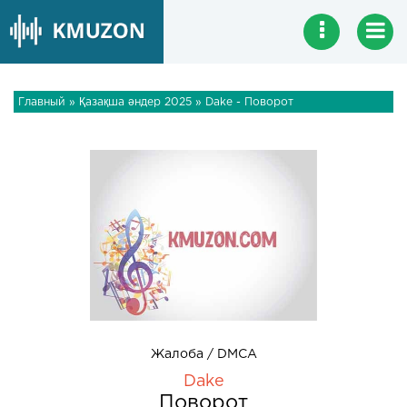
Главный
»
Қазақша әндер 2025
» Dake - Поворот
Жалоба / DMCA
Dake
Поворот