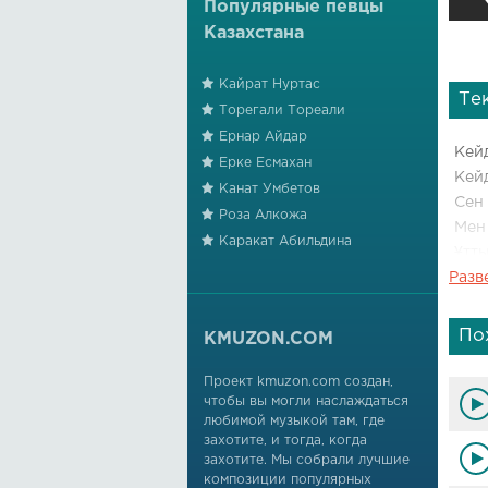
Популярные певцы
Казахстана
Кайрат Нуртас
Те
Торегали Тореали
Ернар Айдар
Кейд
Ерке Есмахан
Кейд
Канат Умбетов
Сен 
Роза Алкожа
Мен 
Каракат Абильдина
Ұтты
Разв
Көзд
Сөз
По
KMUZON.COM
Көзд
Сөзд
Проект kmuzon.com создан,
чтобы вы могли наслаждаться
любимой музыкой там, где
захотите, и тогда, когда
захотите. Мы собрали лучшие
композиции популярных