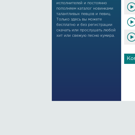
исполнителей и постоянно
пополняем каталог новинками
талантливых певцов и певиц.
Только здесь вы можете
бесплатно и без регистрации
скачать или прослушать любой
хит или свежую песню кумира.
Ко