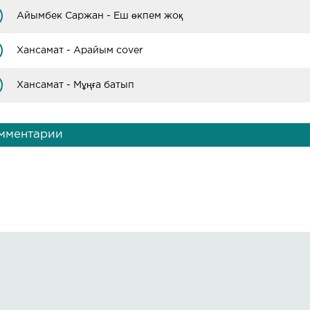
Айымбек Саржан - Еш өкпем жоқ
Хансамат - Арайым cover
Хансамат - Мұңға батып
мментарии
Правообладателям
О сайте