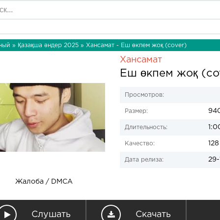
ный
»
Қазақша әндер 2025
» Хансамат - Еш өкпем жоқ (cover)
Хансамат
Еш өкпем жоқ (co
Просмотров:
940
Размер:
1:0
Длительность:
128
Качество:
29-
Дата релиза:
Жалоба / DMCA
Слушать
Скачать