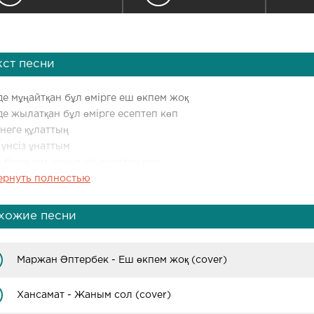
кст песни
е мұңайтқан бұл өмірге еш өкпем жоқ
е жылатқан бұл өмірге есептеп көп
неге құлаттың
үнсіз ұнаттым
 бірақ кім, уақыт өзі есептер деп
ернуть полностью
ер, көздер, көздер алдамайды
дер, сөздер жанға жайлы
хожие песни
ер, көздер, көздер күлсін мейлі
ер, сөздер өзгермейді
Маржан Әптербек - Еш өкпем жоқ (cover)
Хансамат - Жаным сол (cover)