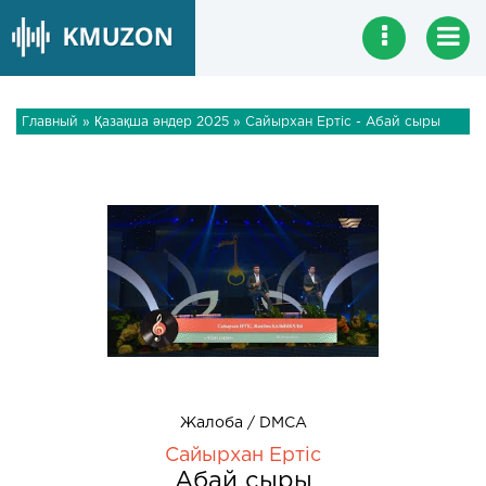
Главный
»
Қазақша әндер 2025
» Сайырхан Ертіс - Абай сыры
Жалоба / DMCA
Сайырхан Ертіс
Абай сыры