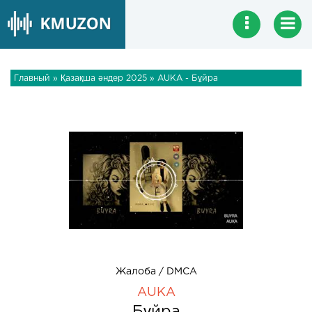
Главный
»
Қазақша әндер 2025
» AUKA - Бұйра
Жалоба / DMCA
AUKA