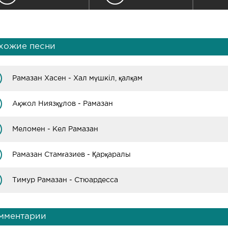
хожие песни
Рамазан Хасен - Хал мүшкіл, қалқам
Ақжол Ниязқұлов - Рамазан
Меломен - Кел Рамазан
Рамазан Стамғазиев - Қарқаралы
Тимур Рамазан - Стюардесса
мментарии