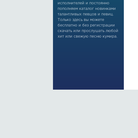
исполнителей и постоянно
пополняем каталог новинками
талантливых певцов и певиц.
Только здесь вы можете
бесплатно и без регистрации
скачать или прослушать любой
хит или свежую песню кумира.
По