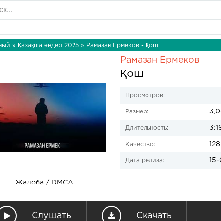
ный
»
Қазақша әндер 2025
» Рамазан Ермеков - Қош
Рамазан Ермеков
Қош
Просмотров:
3,
Размер:
3:1
Длительность:
128
Качество:
15-
Дата релиза:
Жалоба / DMCA
Слушать
Скачать