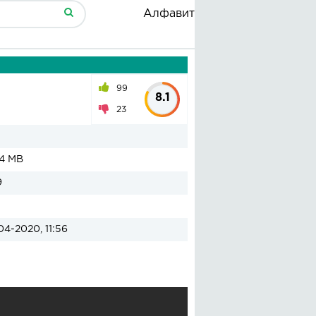
Алфавит
99
8.1
23
04 MB
9
04-2020, 11:56