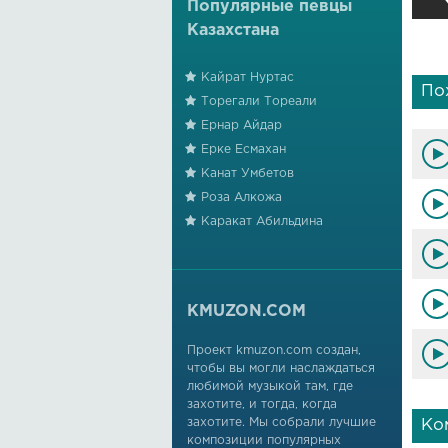
Популярные певцы
Казахстана
Кайрат Нуртас
По
Торегали Тореали
Ернар Айдар
Ерке Есмахан
Канат Умбетов
Роза Алкожа
Каракат Абильдина
KMUZON.COM
Проект kmuzon.com создан,
чтобы вы могли наслаждаться
любимой музыкой там, где
захотите, и тогда, когда
захотите. Мы собрали лучшие
Ко
композиции популярных