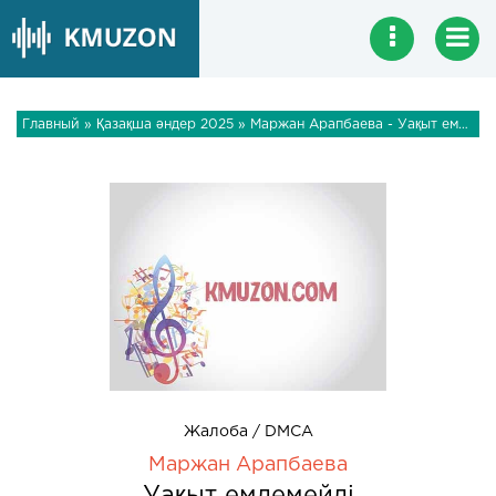
Главный
»
Қазақша әндер 2025
» Маржан Арапбаева - Уақыт емдемейді
Жалоба / DMCA
Маржан Арапбаева