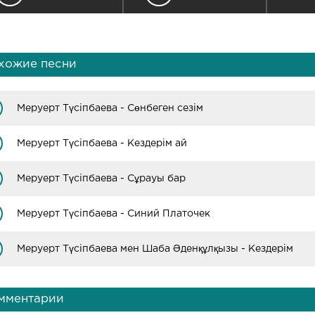
хожие песни
Меруерт Түсіпбаева - Сөнбеген сезім
Меруерт Түсіпбаева - Кездерім ай
Меруерт Түсіпбаева - Сұрауы бар
Меруерт Түсіпбаева - Синий Платочек
Меруерт Түсіпбаева мен Шаба Әденқұлқызы - Кездерім
мментарии