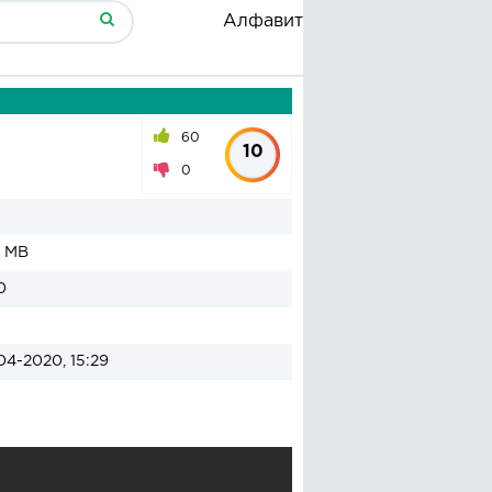
Алфавит
60
10
0
3 MB
0
04-2020, 15:29