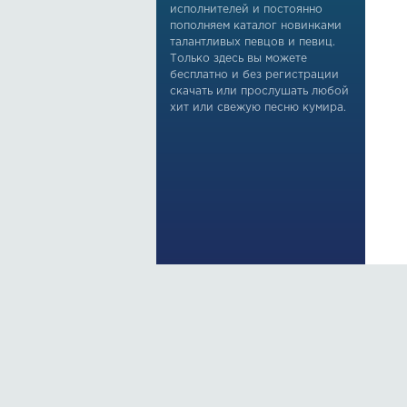
исполнителей и постоянно
пополняем каталог новинками
талантливых певцов и певиц.
Только здесь вы можете
бесплатно и без регистрации
скачать или прослушать любой
хит или свежую песню кумира.
По