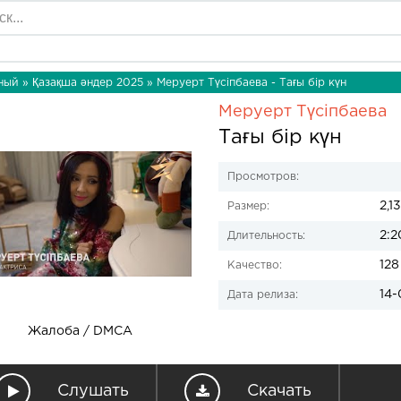
ный
»
Қазақша әндер 2025
» Меруерт Түсіпбаева - Тағы бір күн
Меруерт Түсіпбаева
Тағы бір күн
Просмотров:
2,1
Размер:
2:2
Длительность:
128
Качество:
14-
Дата релиза:
Жалоба / DMCA
Слушать
Скачать