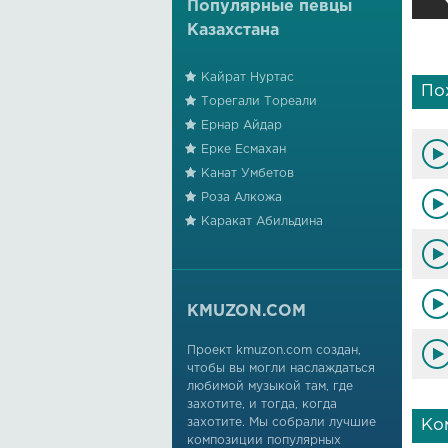
Популярные певцы
Казахстана
Кайрат Нуртас
По
Торегали Тореали
Ернар Айдар
Ерке Есмахан
Канат Умбетов
Роза Алкожа
Каракат Абильдина
KMUZON.COM
Проект kmuzon.com создан,
чтобы вы могли наслаждаться
любимой музыкой там, где
захотите, и тогда, когда
захотите. Мы собрали лучшие
Ко
композиции популярных