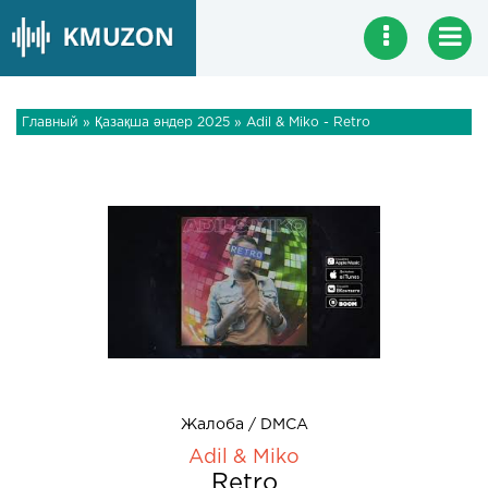
Главный
»
Қазақша әндер 2025
» Adil & Miko - Retro
Жалоба / DMCA
Adil & Miko
Retro