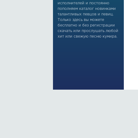
исполнителей и постоянно
пополняем каталог новинками
талантливых певцов и певиц.
Только здесь вы можете
бесплатно и без регистрации
скачать или прослушать любой
хит или свежую песню кумира.
По