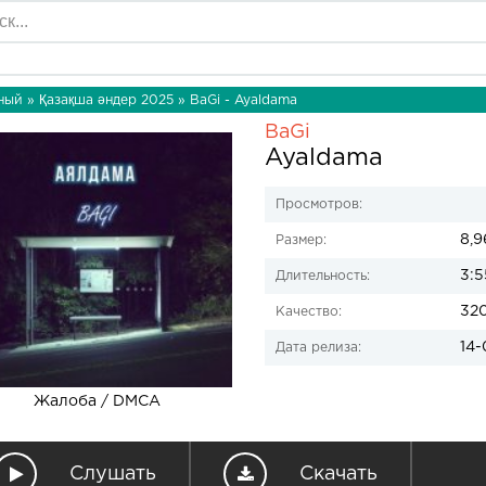
ный
»
Қазақша әндер 2025
» BaGi - Ayaldama
BaGi
Ayaldama
Просмотров:
8,9
Размер:
3:5
Длительность:
32
Качество:
14-
Дата релиза:
Жалоба / DMCA
Слушать
Скачать