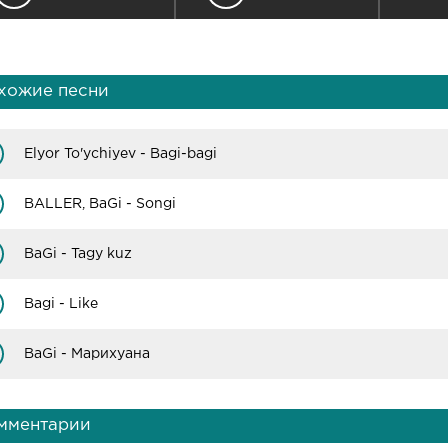
хожие песни
Elyor To'ychiyev - Bagi-bagi
BALLER, BaGi - Songi
BaGi - Tagy kuz
Bagi - Like
BaGi - Марихуана
мментарии