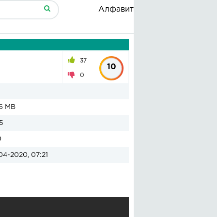
Алфавит
37
10
0
6 MB
5
0
04-2020, 07:21