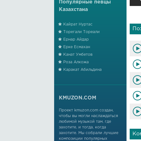
Популярные певцы
Казахстана
Кайрат Нуртас
По
Торегали Тореали
Ернар Айдар
Ерке Есмахан
Канат Умбетов
Роза Алкожа
Каракат Абильдина
KMUZON.COM
Проект kmuzon.com создан,
чтобы вы могли наслаждаться
любимой музыкой там, где
захотите, и тогда, когда
захотите. Мы собрали лучшие
Ко
композиции популярных