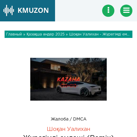
Главный
»
Қазақша әндер 2025
» Шоқан Уалихан - Жүрегімді емдеші (Remix)
Жалоба / DMCA
Шоқан Уалихан