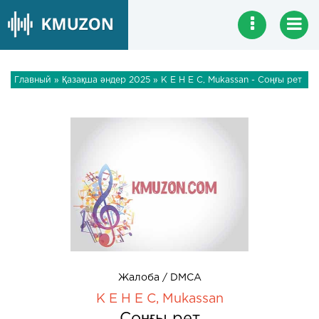
Главный
»
Қазақша әндер 2025
» К Е Н Е С, Mukassan - Cоңғы рет
Жалоба / DMCA
К Е Н Е С, Mukassan