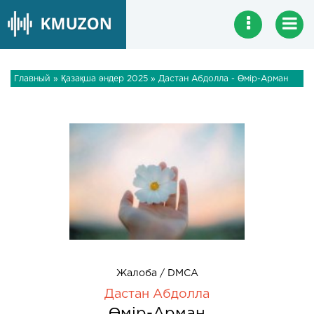
Главный
»
Қазақша әндер 2025
» Дастан Абдолла - Өмір-Арман
Жалоба / DMCA
Дастан Абдолла