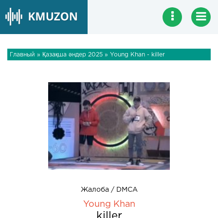
Главный
»
Қазақша әндер 2025
» Young Khan - killer
Жалоба / DMCA
Young Khan
killer