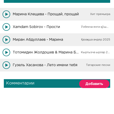
Марина Клещева - Прощай, прощай
Хит премьера
Xamdam Sobirov - Прости
Ўзбекча янги қўшиқлар
Миран Абдуллаев - Марина
Қазақша әндер 2025
Тотомидин Жолдошев & Марина Башманова - Суйуу шам чырагы
Кыргызча ырлар 2025
Гузель Хасанова - Лето имени тебя
Татарские песни
Комментарии
Добавить