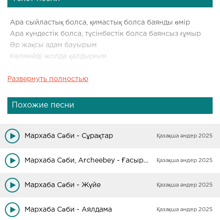
Ара сыйластық болса, қимастық болса баянды өмір
Ара күндестік болса, түсінбестік болса баянсыз ғұмыр
Әр жақсы адам бауырым
Келмейді жолда қалдырғым
Развернуть полностью
Қайда жүрсең де қайда
Жанашыр болуды ойла
Талай, түссең де сынға
Похожие песни
Ешкімді батырма мұңға.
Мархаба Сәби - Сұрақтар
Қазақша әндер 2025
Кейде келіспесең де, түсініспесең де уақытша бәрі
Бүгін өкпелесең де, ертеңгі күні
Мархаба Сәби, Archeebey - Ғасырлық мұң
Қазақша әндер 2025
өзгерер әлі
Мархаба Сәби - Жүйе
Қазақша әндер 2025
Екі жүзді мына жер жүзінде
Мархаба Сәби - Аялдама
Қазақша әндер 2025
Орын бар шынайы сезімге