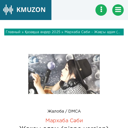
Главный
»
Қазақша әндер 2025
» Мархаба Сәби - Жақсы адам (piano version)
Жалоба / DMCA
Мархаба Сәби