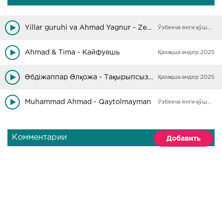
Yillar guruhi va Ahmad Yagnur - Zebo
Ўзбекча янги қўшиқлар
Ahmad & Tima - Кайфуешь
Қазақша әндер 2025
Әбдіжаппар Әлқожа - Тақырыпсыз ән!
Қазақша әндер 2025
Muhammad Ahmad - Qaytolmayman
Ўзбекча янги қўшиқлар
Комментарии
Добавить