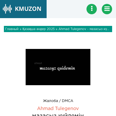
Главный
»
Қазақша әндер 2025
» Ahmad Tulegenov - мазасыз күйдемін
Жалоба / DMCA
Ahmad Tulegenov