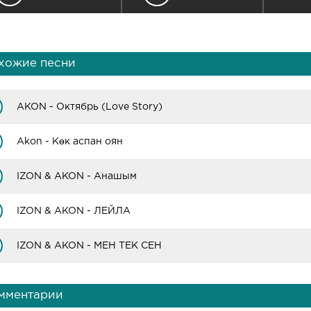
хожие песни
AKON - Октябрь (Love Story)
Akon - Көк аспан оян
IZON & AKON - Анашым
IZON & AKON - ЛЕЙЛА
IZON & AKON - МЕН ТЕК СЕН
мментарии