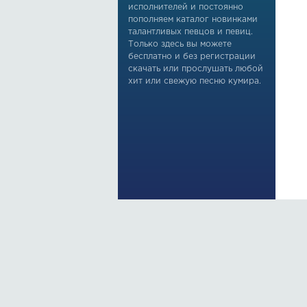
исполнителей и постоянно
пополняем каталог новинками
талантливых певцов и певиц.
Только здесь вы можете
бесплатно и без регистрации
скачать или прослушать любой
хит или свежую песню кумира.
По