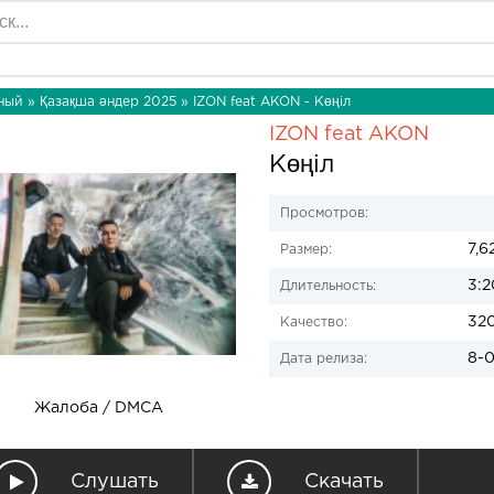
ный
»
Қазақша әндер 2025
» IZON feat AKON - Көңіл
IZON feat AKON
Көңіл
Просмотров:
7,6
Размер:
3:2
Длительность:
32
Качество:
8-0
Дата релиза:
Жалоба / DMCA
Слушать
Скачать