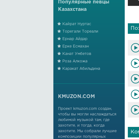
Популярные певцы
Казахстана
Кайрат Нуртас
По
Торегали Тореали
Ернар Айдар
Ерке Есмахан
Канат Умбетов
Роза Алкожа
Каракат Абильдина
KMUZON.COM
Проект kmuzon.com создан,
чтобы вы могли наслаждаться
любимой музыкой там, где
захотите, и тогда, когда
захотите. Мы собрали лучшие
Ко
композиции популярных