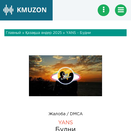
Главный
»
Қазақша әндер 2025
» YANS - Будни
Жалоба / DMCA
YANS
Будни