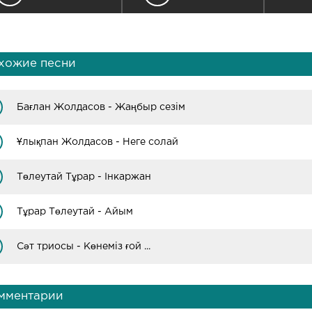
хожие песни
Бағлан Жолдасов - Жаңбыр сезім
Ұлықпан Жолдасов - Неге солай
Төлеутай Тұрар - Інкаржан
Тұрар Төлеутай - Айым
Сәт триосы - Көнеміз ғой ...
мментарии