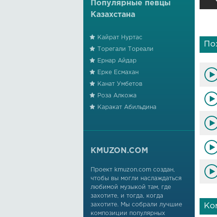
Популярные певцы
Казахстана
Кайрат Нуртас
По
Торегали Тореали
Ернар Айдар
Ерке Есмахан
Канат Умбетов
Роза Алкожа
Каракат Абильдина
KMUZON.COM
Проект kmuzon.com создан,
чтобы вы могли наслаждаться
любимой музыкой там, где
захотите, и тогда, когда
захотите. Мы собрали лучшие
Ко
композиции популярных