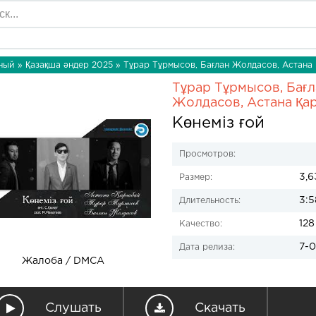
ный
»
Қазақша әндер 2025
» Тұрар Тұрмысов, Бағлан Жолдасов, Астана Қ
Тұрар Тұрмысов, Бағл
Жолдасов, Астана Қа
Көнеміз ғой
Просмотров:
3,6
Размер:
3:5
Длительность:
128
Качество:
7-0
Дата релиза:
Жалоба / DMCA
Слушать
Скачать