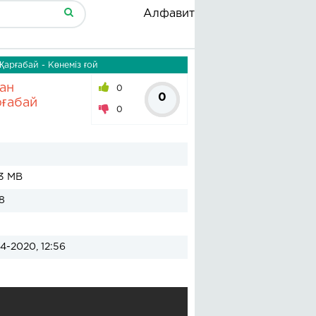
Алфавит
арғабай - Көнеміз ғой
ан
0
0
рғабай
0
3 MB
8
4-2020, 12:56