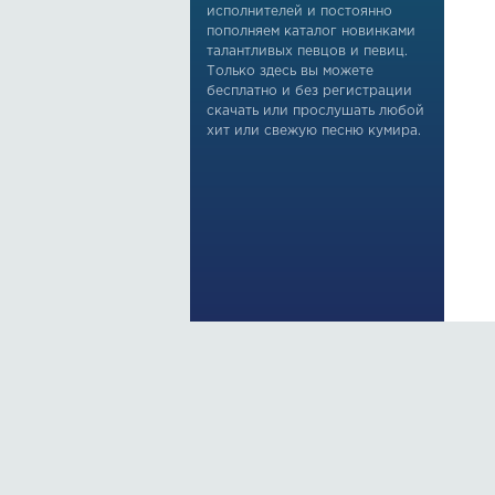
исполнителей и постоянно
пополняем каталог новинками
талантливых певцов и певиц.
Только здесь вы можете
бесплатно и без регистрации
скачать или прослушать любой
хит или свежую песню кумира.
По