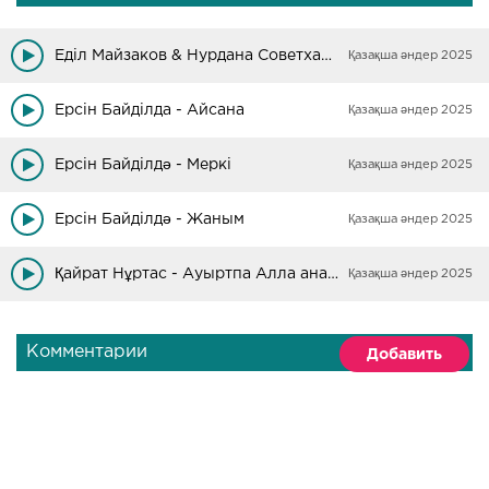
Еділ Майзаков & Нурдана Советханова - Ата-ана үшін ғұмыр бер, Алла
Қазақша әндер 2025
Ерсін Байділда - Айсана
Қазақша әндер 2025
Ерсін Байділдә - Меркі
Қазақша әндер 2025
Ерсін Байділдә - Жаным
Қазақша әндер 2025
Қайрат Нұртас - Ауыртпа Алла анамды
Қазақша әндер 2025
Комментарии
Добавить