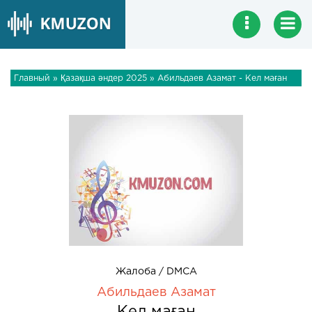
Главный
»
Қазақша әндер 2025
» Абильдаев Азамат - Кел маған
Жалоба / DMCA
Абильдаев Азамат