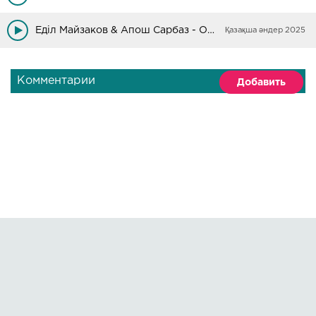
Еділ Майзаков & Апош Сарбаз - Оян қазақ
Қазақша әндер 2025
Комментарии
Добавить
Правообладателям
О сайте
По всем вопросам пишите на:
kmuzoncom@mail.ru