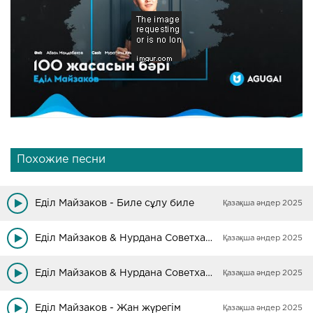
Похожие песни
Еділ Майзаков - Биле сұлу биле
Қазақша әндер 2025
Еділ Майзаков & Нурдана Советханова - Ата-ана үшін ғұмыр бер, Алла
Қазақша әндер 2025
Еділ Майзаков & Нурдана Советханова - Жұбайым
Қазақша әндер 2025
Еділ Майзаков - Жан жүрегім
Қазақша әндер 2025