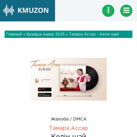
Главный
»
Қазақша әндер 2025
» Тамара Ассар - Келін шәй
Жалоба / DMCA
Тамара Ассар