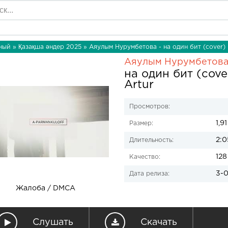
ный
»
Қазақша әндер 2025
» Аяулым Нурумбетова - на один бит (cover) 
Аяулым Нурумбетов
на один бит (cove
Artur
Просмотров:
1,9
Размер:
2:0
Длительность:
128
Качество:
3-0
Дата релиза:
Жалоба / DMCA
Слушать
Скачать