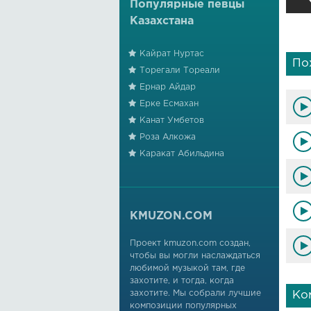
Популярные певцы
Казахстана
Кайрат Нуртас
По
Торегали Тореали
Ернар Айдар
Ерке Есмахан
Канат Умбетов
Роза Алкожа
Каракат Абильдина
KMUZON.COM
Проект kmuzon.com создан,
чтобы вы могли наслаждаться
любимой музыкой там, где
захотите, и тогда, когда
захотите. Мы собрали лучшие
Ко
композиции популярных