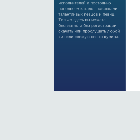
исполнителей и постоянно
пополняем каталог новинками
талантливых певцов и певиц.
Только здесь вы можете
бесплатно и без регистрации
скачать или прослушать любой
хит или свежую песню кумира.
По