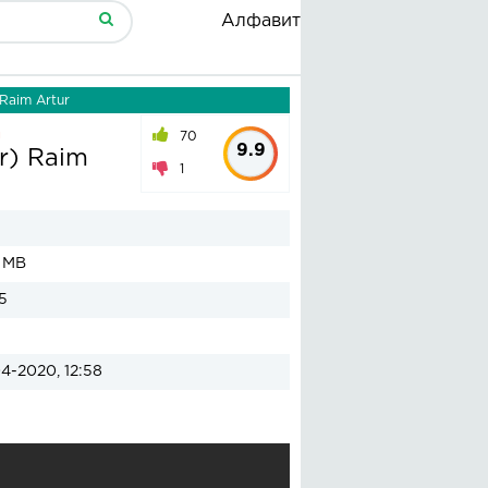
Алфавит
Raim Artur
а
70
9.9
r) Raim
1
1 MB
5
4-2020, 12:58