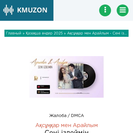
Главный
»
Қазақша әндер 2025
» Ақсұңқар мен Арайлым - Сені іздеймін
Жалоба / DMCA
Ақсұңқар мен Арайлым