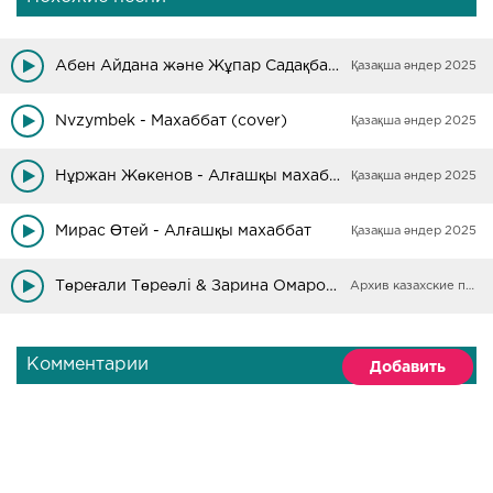
Абен Айдана және Жұпар Садақбаева - Сүйемін (cover)
Қазақша әндер 2025
Nvzymbek - Махаббат (cover)
Қазақша әндер 2025
Нұржан Жөкенов - Алғашқы махаббат
Қазақша әндер 2025
Мирас Өтей - Алғашқы махаббат
Қазақша әндер 2025
Төреғали Төреәлі & Зарина Омарова - Алғашқы махаббат
Архив казахские песни
Комментарии
Добавить