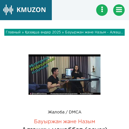
Главный
»
Қазақша әндер 2025
» Бауыржан және Назым - Алғашқы махаббат (cover)
Жалоба / DMCA
Бауыржан және Назым