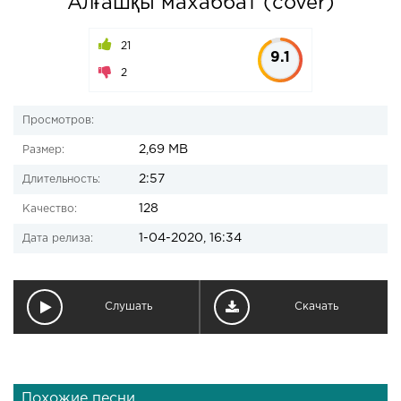
Алғашқы махаббат (cover)
21
9.1
2
Просмотров:
2,69 MB
Размер:
2:57
Длительность:
128
Качество:
1-04-2020, 16:34
Дата релиза:
Слушать
Скачать
Похожие песни