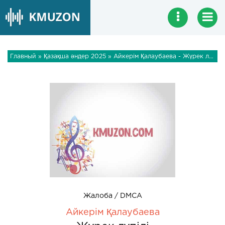
Главный
»
Қазақша әндер 2025
» Айкерім Қалаубаева - Жүрек лүпілі
Жалоба / DMCA
Айкерім Қалаубаева