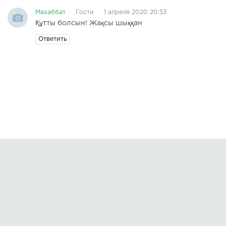
Махаббат
Гости
1 апреля 2020 20:53
Құтты болсын! Жақсы шыққан
Ответить
Правообладателям
О сайте
По всем вопросам пишите на:
kmuzoncom@mail.ru