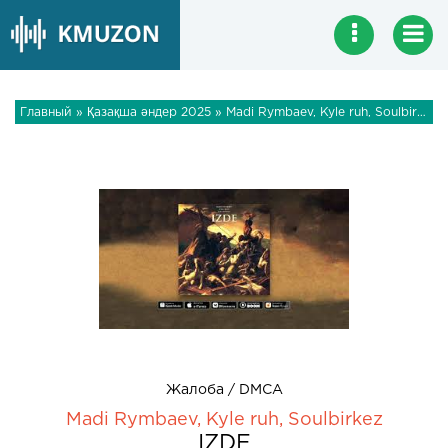
Главный
»
Қазақша әндер 2025
» Madi Rymbaev, Kyle ruh, Soulbirkez - IZDE
Жалоба / DMCA
Madi Rymbaev, Kyle ruh, Soulbirkez
IZDE