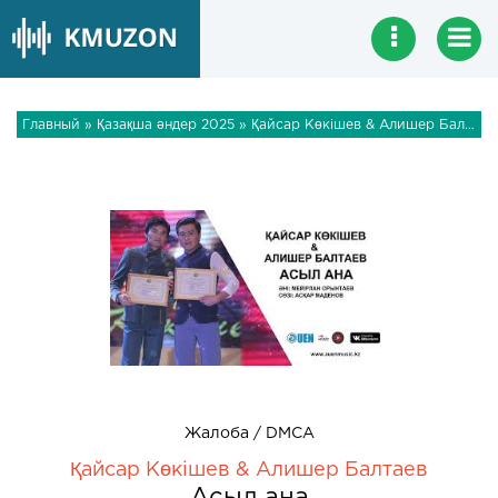
Главный
»
Қазақша әндер 2025
» Қайсар Көкішев & Алишер Балтаев - Асыл ана
Жалоба / DMCA
Қайсар Көкішев & Алишер Балтаев