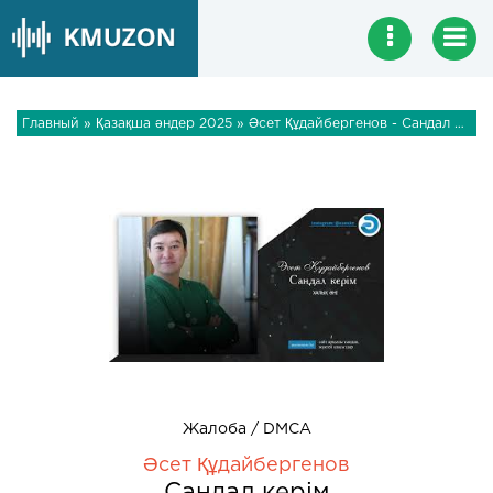
Главный
»
Қазақша әндер 2025
» Әсет Құдайбергенов - Сандал керім
Жалоба / DMCA
Әсет Құдайбергенов