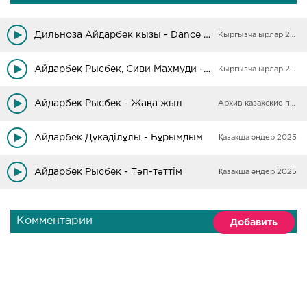
Дильноза Айдарбек кызы - Dance Monkey
Кыргызча ырлар 2025
Айдарбек Рысбек, Сиви Махмуди - Сүйүү баяны
Кыргызча ырлар 2025
Айдарбек Рысбек - Жаңа жыл
Архив казахские песни
Айдарбек Дүкаділұлы - Бұрымдым
Қазақша әндер 2025
Айдарбек Рысбек - Тәп-тәттім
Қазақша әндер 2025
Комментарии
Добавить