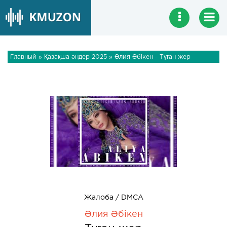
Главный
»
Қазақша әндер 2025
» Әлия Әбікен - Тұған жер
Жалоба / DMCA
Әлия Әбікен