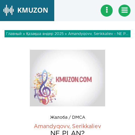
Главный
»
Қазақша әндер 2025
» Amandyqovv, Serikkaliev - NE PLAN?
Жалоба / DMCA
Amandyqovv, Serikkaliev
NE PLAN?