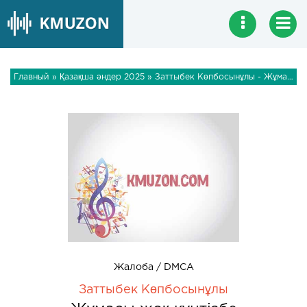
Главный
»
Қазақша әндер 2025
» Заттыбек Көпбосынұлы - Жұмасы жоқ күнтізбе
Жалоба / DMCA
Заттыбек Көпбосынұлы