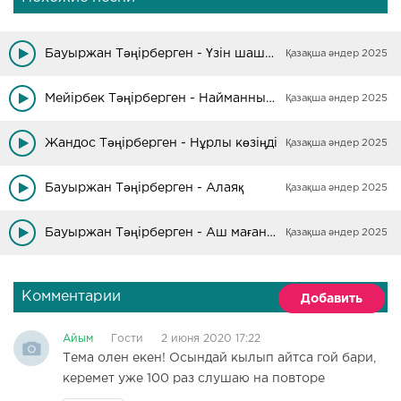
Бауыржан Тәңірберген - Үзін шашты 15 жасты
Қазақша әндер 2025
Мейірбек Тәңірберген - Найманның қызы
Қазақша әндер 2025
Жандос Тәңірберген - Нұрлы көзіңді
Қазақша әндер 2025
Бауыржан Тәңірберген - Алаяқ
Қазақша әндер 2025
Бауыржан Тәңірберген - Аш маған құшақ
Қазақша әндер 2025
Комментарии
Добавить
Айым
Гости
2 июня 2020 17:22
Тема олен екен! Осындай кылып айтса гой бари,
керемет уже 100 раз слушаю на повторе