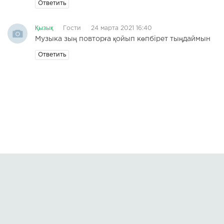
Ответить
Қызық
Гости
24 марта 2021 16:40
Музыка зың повторға қойып көпбірет тыңдаймын
Ответить
Правообладателям
О сайте
По всем вопросам пишите на:
kmuzoncom@mail.ru