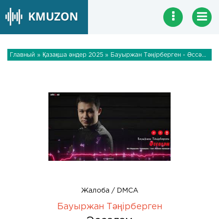
Главный
»
Қазақша әндер 2025
» Бауыржан Тәңірберген - Әссәләм
Жалоба / DMCA
Бауыржан Тәңірберген