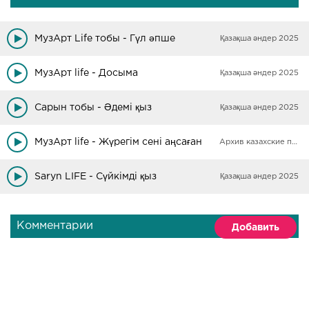
МузАрт Life тобы - Гүл әпше
Қазақша әндер 2025
МузАрт life - Досыма
Қазақша әндер 2025
Сарын тобы - Әдемі қыз
Қазақша әндер 2025
МузАрт life - Жүрегім сені аңсаған
Архив казахские песни
Saryn LIFE - Сүйкімді қыз
Қазақша әндер 2025
Комментарии
Добавить