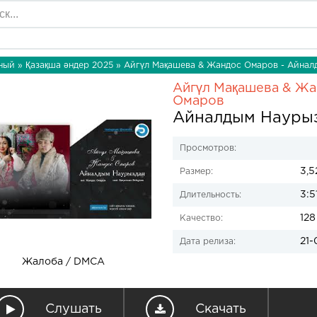
ный
»
Қазақша әндер 2025
» Айгүл Мақашева & Жандос Омаров - Айнал
Айгүл Мақашева & Ж
Омаров
Айналдым Науры
Просмотров:
3,5
Размер:
3:5
Длительность:
128
Качество:
21-
Дата релиза:
Жалоба / DMCA
Слушать
Скачать