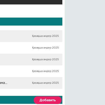
Қазақша әндер 2025
Қазақша әндер 2025
Қазақша әндер 2025
Қазақша әндер 2025
Жандос Омаров, Қайсар Көкішов, Құрмаш Қуанышбаев, Азамат Алмереков - Tarazdyń arýlary
Қазақша әндер 2025
Добавить