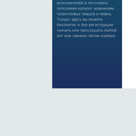
исполнителей и постоянно
пополняем каталог новинками
талантливых певцов и певиц.
Только здесь вы можете
бесплатно и без регистрации
скачать или прослушать любой
хит или свежую песню кумира.
По