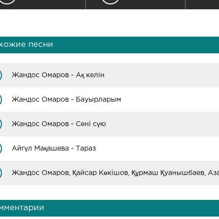
хожие песни
Жандос Омаров - Ақ келін
Жандос Омаров - Бауырларым
Жандос Омаров - Сені сүю
Айгүл Мақашева - Тараз
мментарии