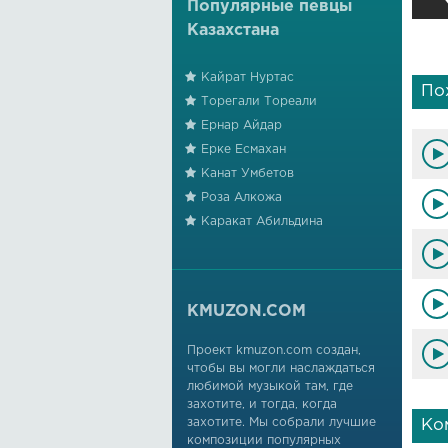
Популярные певцы
Казахстана
Кайрат Нуртас
По
Торегали Тореали
Ернар Айдар
Ерке Есмахан
Канат Умбетов
Роза Алкожа
Каракат Абильдина
KMUZON.COM
Проект kmuzon.com создан,
чтобы вы могли наслаждаться
любимой музыкой там, где
захотите, и тогда, когда
захотите. Мы собрали лучшие
Ко
композиции популярных